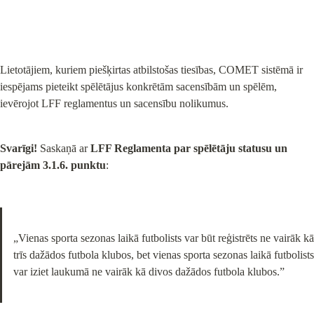
Lietotājiem, kuriem piešķirtas atbilstošas tiesības, COMET sistēmā ir 
iespējams pieteikt spēlētājus konkrētām sacensībām un spēlēm, 
ievērojot LFF reglamentus un sacensību nolikumus.
Svarīgi!
 Saskaņā ar 
LFF Reglamenta par spēlētāju statusu un 
pārejām 3.1.6. punktu
:
„Vienas sporta sezonas laikā futbolists var būt reģistrēts ne vairāk kā 
trīs dažādos futbola klubos, bet vienas sporta sezonas laikā futbolists 
var iziet laukumā ne vairāk kā divos dažādos futbola klubos.”