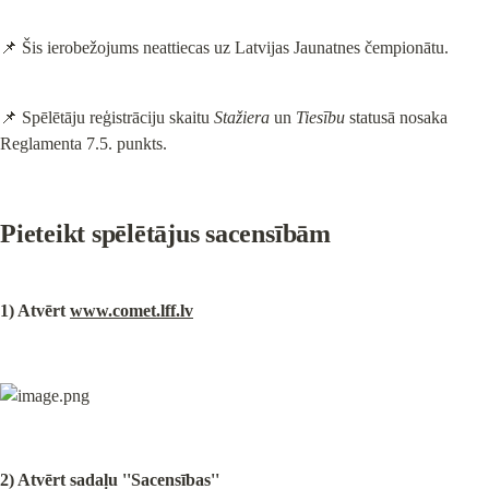
📌 Šis ierobežojums neattiecas uz Latvijas Jaunatnes čempionātu.
📌 Spēlētāju reģistrāciju skaitu 
Stažiera
 un 
Tiesību
 statusā nosaka 
Reglamenta 7.5. punkts.
Pieteikt spēlētājus sacensībām
1) Atvērt 
www.comet.lff.lv
2) 
Atvērt sadaļu ''Sacensības''