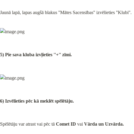
Jaunā lapā, lapas augšā blakus ''Mātes Sacensības'' izvēlieties ''Klubi''.
5) Pie sava kluba izvļieties ''
+
'' zīmi.
6) Izvēlieties pēc kā meklēt spēlētāju.
Spēlētāju var atrast vai pēc tā 
Comet ID
 vai 
Vārda un Uzvārda.