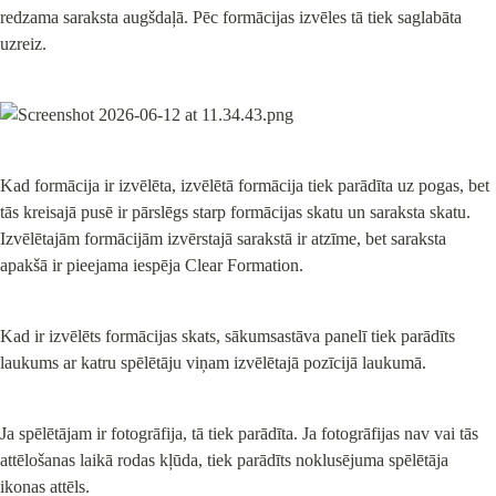
redzama saraksta augšdaļā. Pēc formācijas izvēles tā tiek saglabāta 
uzreiz.
Kad formācija ir izvēlēta, izvēlētā formācija tiek parādīta uz pogas, bet 
tās kreisajā pusē ir pārslēgs starp formācijas skatu un saraksta skatu. 
Izvēlētajām formācijām izvērstajā sarakstā ir atzīme, bet saraksta 
apakšā ir pieejama iespēja Clear Formation.
Kad ir izvēlēts formācijas skats, sākumsastāva panelī tiek parādīts 
laukums ar katru spēlētāju viņam izvēlētajā pozīcijā laukumā.
Ja spēlētājam ir fotogrāfija, tā tiek parādīta. Ja fotogrāfijas nav vai tās 
attēlošanas laikā rodas kļūda, tiek parādīts noklusējuma spēlētāja 
ikonas attēls.