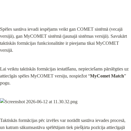
Spēles sastāva ievadi iespējams veikt gan COMET sistēmā (vecajā 
versijā), gan MyCOMET sistēmā (jaunajā sistēmas versijā). Savukārt 
taktiskās formācijas funkcionalitāte ir pieejama tikai MyCOMET 
versijā.
Lai veiktu taktiskās formācijas iestatīšanu, nepieciešams pārslēgties uz 
attiecīgās spēles MyCOMET versiju, nospiežot “
MyComet Match
” 
pogu.
Taktiskās formācijas pēc izvēles var norādīt sastāva ievades procesā, 
un katram sākumsastāva spēlētājam tiek piešķirta pozīcija attiecīgajā 