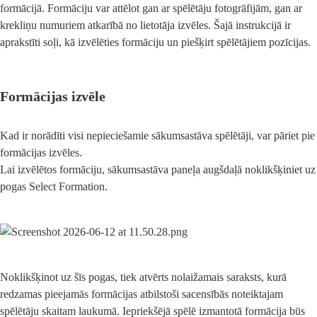
formācijā. Formāciju var attēlot gan ar spēlētāju fotogrāfijām, gan ar 
krekliņu numuriem atkarībā no lietotāja izvēles. Šajā instrukcijā ir 
aprakstīti soļi, kā izvēlēties formāciju un piešķirt spēlētājiem pozīcijas.
Formācijas izvēle
Kad ir norādīti visi nepieciešamie sākumsastāva spēlētāji, var pāriet pie 
formācijas izvēles.

Lai izvēlētos formāciju, sākumsastāva paneļa augšdaļā noklikšķiniet uz 
pogas Select Formation.
Noklikšķinot uz šīs pogas, tiek atvērts nolaižamais saraksts, kurā 
redzamas pieejamās formācijas atbilstoši sacensībās noteiktajam 
spēlētāju skaitam laukumā. Iepriekšējā spēlē izmantotā formācija būs 