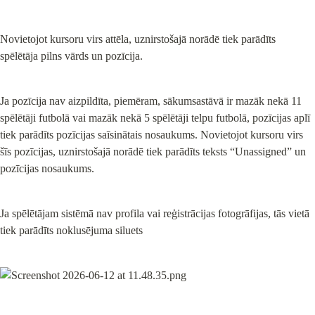
Novietojot kursoru virs attēla, uznirstošajā norādē tiek parādīts 
spēlētāja pilns vārds un pozīcija.
Ja pozīcija nav aizpildīta, piemēram, sākumsastāvā ir mazāk nekā 11 
spēlētāji futbolā vai mazāk nekā 5 spēlētāji telpu futbolā, pozīcijas aplī 
tiek parādīts pozīcijas saīsinātais nosaukums. Novietojot kursoru virs 
šīs pozīcijas, uznirstošajā norādē tiek parādīts teksts “Unassigned” un 
pozīcijas nosaukums.
Ja spēlētājam sistēmā nav profila vai reģistrācijas fotogrāfijas, tās vietā 
tiek parādīts noklusējuma siluets